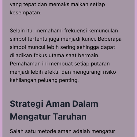
yang tepat dan memaksimalkan setiap
kesempatan.
Selain itu, memahami frekuensi kemunculan
simbol tertentu juga menjadi kunci. Beberapa
simbol muncul lebih sering sehingga dapat
dijadikan fokus utama saat bermain.
Pemahaman ini membuat setiap putaran
menjadi lebih efektif dan mengurangi risiko
kehilangan peluang penting.
Strategi Aman Dalam
Mengatur Taruhan
Salah satu metode aman adalah mengatur