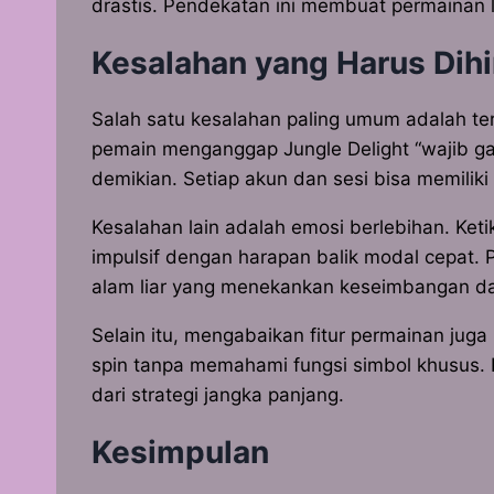
drastis. Pendekatan ini membuat permainan le
Kesalahan yang Harus Dihi
Salah satu kesalahan paling umum adalah ter
pemain menganggap Jungle Delight “wajib gac
demikian. Setiap akun dan sesi bisa memilik
Kesalahan lain adalah emosi berlebihan. Ket
impulsif dengan harapan balik modal cepat. P
alam liar yang menekankan keseimbangan da
Selain itu, mengabaikan fitur permainan ju
spin tanpa memahami fungsi simbol khusus. 
dari strategi jangka panjang.
Kesimpulan