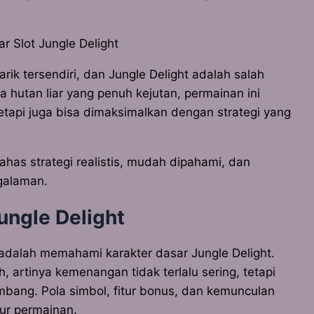
rik tersendiri, dan Jungle Delight adalah salah
 hutan liar yang penuh kejutan, permainan ini
tapi juga bisa dimaksimalkan dengan strategi yang
as strategi realistis, mudah dipahami, dan
galaman.
ungle Delight
adalah memahami karakter dasar Jungle Delight.
h, artinya kemenangan tidak terlalu sering, tetapi
mbang. Pola simbol, fitur bonus, dan kemunculan
ur permainan.