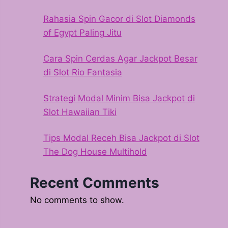
Rahasia Spin Gacor di Slot Diamonds
of Egypt Paling Jitu
Cara Spin Cerdas Agar Jackpot Besar
di Slot Rio Fantasia
Strategi Modal Minim Bisa Jackpot di
Slot Hawaiian Tiki
Tips Modal Receh Bisa Jackpot di Slot
The Dog House Multihold
Recent Comments
No comments to show.