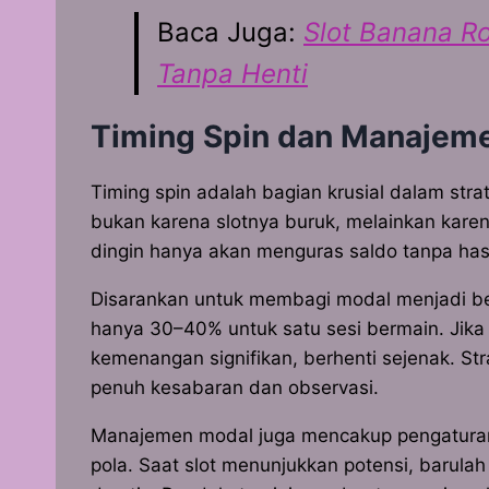
Baca Juga:
Slot Banana R
Tanpa Henti
Timing Spin dan Manajem
Timing spin adalah bagian krusial dalam str
bukan karena slotnya buruk, melainkan karen
dingin hanya akan menguras saldo tanpa hasi
Disarankan untuk membagi modal menjadi beb
hanya 30–40% untuk satu sesi bermain. Jika
kemenangan signifikan, berhenti sejenak. Str
penuh kesabaran dan observasi.
Manajemen modal juga mencakup pengaturan 
pola. Saat slot menunjukkan potensi, barula