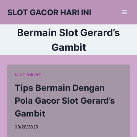
Skip
SLOT GACOR HARI INI
to
content
Bermain Slot Gerard’s
Gambit
SLOT ONLINE
Tips Bermain Dengan
Pola Gacor Slot Gerard’s
Gambit
08/28/2025