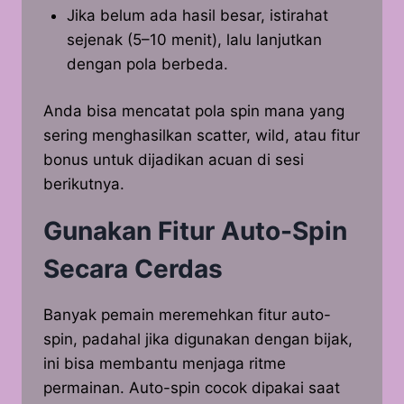
Jika belum ada hasil besar, istirahat
sejenak (5–10 menit), lalu lanjutkan
dengan pola berbeda.
Anda bisa mencatat pola spin mana yang
sering menghasilkan scatter, wild, atau fitur
bonus untuk dijadikan acuan di sesi
berikutnya.
Gunakan Fitur Auto-Spin
Secara Cerdas
Banyak pemain meremehkan fitur auto-
spin, padahal jika digunakan dengan bijak,
ini bisa membantu menjaga ritme
permainan. Auto-spin cocok dipakai saat