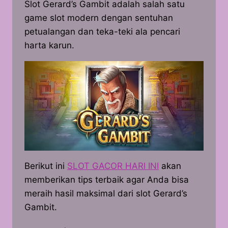
Slot Gerard’s Gambit adalah salah satu
game slot modern dengan sentuhan
petualangan dan teka-teki ala pencari
harta karun.
Berikut ini
SLOT GACOR HARI INI
akan
memberikan tips terbaik agar Anda bisa
meraih hasil maksimal dari slot Gerard’s
Gambit.