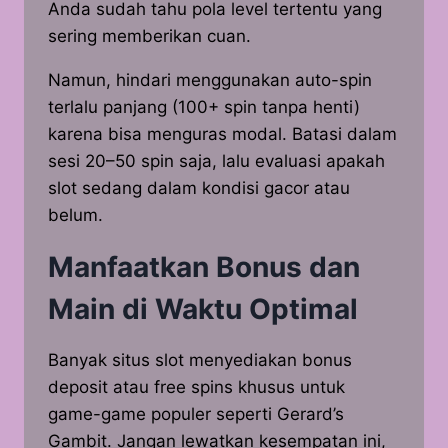
Anda sudah tahu pola level tertentu yang
sering memberikan cuan.
Namun, hindari menggunakan auto-spin
terlalu panjang (100+ spin tanpa henti)
karena bisa menguras modal. Batasi dalam
sesi 20–50 spin saja, lalu evaluasi apakah
slot sedang dalam kondisi gacor atau
belum.
Manfaatkan Bonus dan
Main di Waktu Optimal
Banyak situs slot menyediakan bonus
deposit atau free spins khusus untuk
game-game populer seperti Gerard’s
Gambit. Jangan lewatkan kesempatan ini,