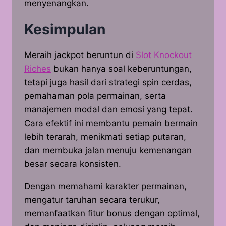
menyenangkan.
Kesimpulan
Meraih jackpot beruntun di
Slot Knockout
Riches
bukan hanya soal keberuntungan,
tetapi juga hasil dari strategi spin cerdas,
pemahaman pola permainan, serta
manajemen modal dan emosi yang tepat.
Cara efektif ini membantu pemain bermain
lebih terarah, menikmati setiap putaran,
dan membuka jalan menuju kemenangan
besar secara konsisten.
Dengan memahami karakter permainan,
mengatur taruhan secara terukur,
memanfaatkan fitur bonus dengan optimal,