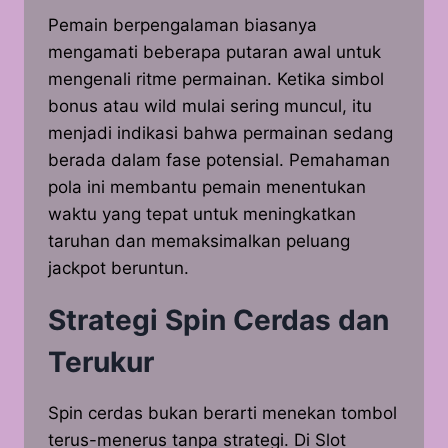
Pemain berpengalaman biasanya
mengamati beberapa putaran awal untuk
mengenali ritme permainan. Ketika simbol
bonus atau wild mulai sering muncul, itu
menjadi indikasi bahwa permainan sedang
berada dalam fase potensial. Pemahaman
pola ini membantu pemain menentukan
waktu yang tepat untuk meningkatkan
taruhan dan memaksimalkan peluang
jackpot beruntun.
Strategi Spin Cerdas dan
Terukur
Spin cerdas bukan berarti menekan tombol
terus-menerus tanpa strategi. Di Slot