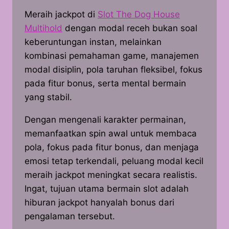
Meraih jackpot di
Slot The Dog House
Multihold
dengan modal receh bukan soal
keberuntungan instan, melainkan
kombinasi pemahaman game, manajemen
modal disiplin, pola taruhan fleksibel, fokus
pada fitur bonus, serta mental bermain
yang stabil.
Dengan mengenali karakter permainan,
memanfaatkan spin awal untuk membaca
pola, fokus pada fitur bonus, dan menjaga
emosi tetap terkendali, peluang modal kecil
meraih jackpot meningkat secara realistis.
Ingat, tujuan utama bermain slot adalah
hiburan jackpot hanyalah bonus dari
pengalaman tersebut.