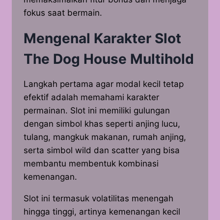
fokus saat bermain.
Mengenal Karakter Slot
The Dog House Multihold
Langkah pertama agar modal kecil tetap
efektif adalah memahami karakter
permainan. Slot ini memiliki gulungan
dengan simbol khas seperti anjing lucu,
tulang, mangkuk makanan, rumah anjing,
serta simbol wild dan scatter yang bisa
membantu membentuk kombinasi
kemenangan.
Slot ini termasuk volatilitas menengah
hingga tinggi, artinya kemenangan kecil