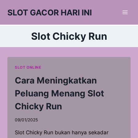
Skip
SLOT GACOR HARI INI
to
content
Slot Chicky Run
SLOT ONLINE
Cara Meningkatkan
Peluang Menang Slot
Chicky Run
09/01/2025
Slot Chicky Run bukan hanya sekadar