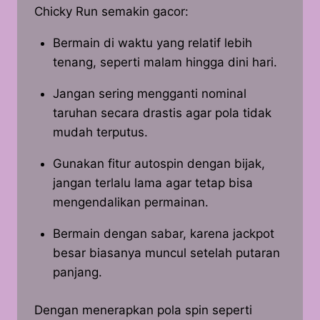
Chicky Run semakin gacor:
Bermain di waktu yang relatif lebih
tenang, seperti malam hingga dini hari.
Jangan sering mengganti nominal
taruhan secara drastis agar pola tidak
mudah terputus.
Gunakan fitur autospin dengan bijak,
jangan terlalu lama agar tetap bisa
mengendalikan permainan.
Bermain dengan sabar, karena jackpot
besar biasanya muncul setelah putaran
panjang.
Dengan menerapkan pola spin seperti