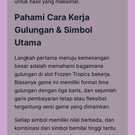
untuk hasil yang maksimal.
Pahami Cara Kerja
Gulungan & Simbol
Utama
Langkah pertama menuju kemenangan
besar adalah memahami bagaimana
gulungan di slot Frozen Tropics bekerja.
Biasanya game ini memiliki format lima
gulungan dengan tiga baris, dan sejumlah
garis pembayaran tetap atau fleksibel
tergantung versi game yang dimainkan.
Setiap simbol memiliki nilai berbeda, dan
kombinasi dari simbol bernilai tinggi tentu