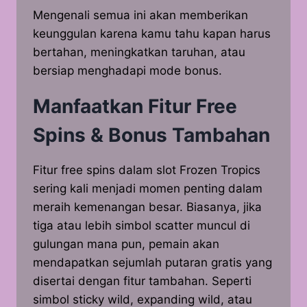
Mengenali semua ini akan memberikan
keunggulan karena kamu tahu kapan harus
bertahan, meningkatkan taruhan, atau
bersiap menghadapi mode bonus.
Manfaatkan Fitur Free
Spins & Bonus Tambahan
Fitur free spins dalam slot Frozen Tropics
sering kali menjadi momen penting dalam
meraih kemenangan besar. Biasanya, jika
tiga atau lebih simbol scatter muncul di
gulungan mana pun, pemain akan
mendapatkan sejumlah putaran gratis yang
disertai dengan fitur tambahan. Seperti
simbol sticky wild, expanding wild, atau