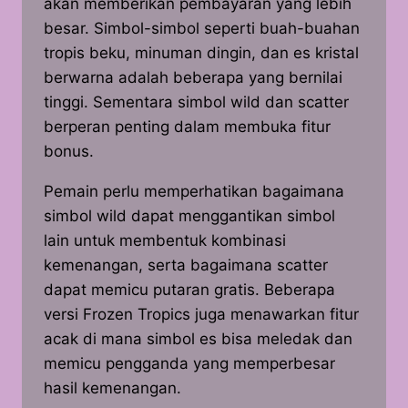
akan memberikan pembayaran yang lebih
besar. Simbol-simbol seperti buah-buahan
tropis beku, minuman dingin, dan es kristal
berwarna adalah beberapa yang bernilai
tinggi. Sementara simbol wild dan scatter
berperan penting dalam membuka fitur
bonus.
Pemain perlu memperhatikan bagaimana
simbol wild dapat menggantikan simbol
lain untuk membentuk kombinasi
kemenangan, serta bagaimana scatter
dapat memicu putaran gratis. Beberapa
versi Frozen Tropics juga menawarkan fitur
acak di mana simbol es bisa meledak dan
memicu pengganda yang memperbesar
hasil kemenangan.