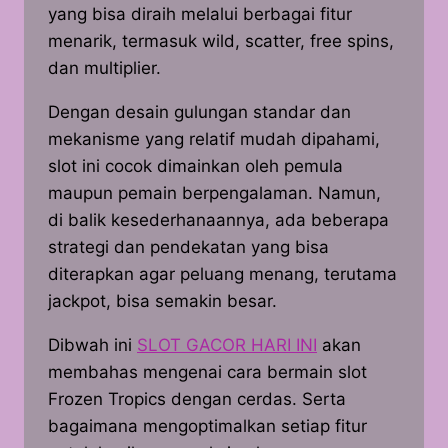
yang bisa diraih melalui berbagai fitur
menarik, termasuk wild, scatter, free spins,
dan multiplier.
Dengan desain gulungan standar dan
mekanisme yang relatif mudah dipahami,
slot ini cocok dimainkan oleh pemula
maupun pemain berpengalaman. Namun,
di balik kesederhanaannya, ada beberapa
strategi dan pendekatan yang bisa
diterapkan agar peluang menang, terutama
jackpot, bisa semakin besar.
Dibwah ini
SLOT GACOR HARI INI
akan
membahas mengenai cara bermain slot
Frozen Tropics dengan cerdas. Serta
bagaimana mengoptimalkan setiap fitur