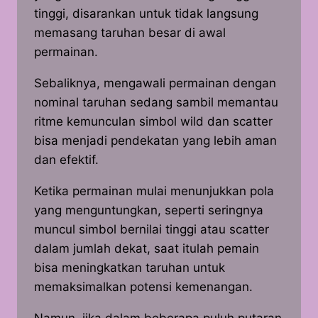
tinggi, disarankan untuk tidak langsung
memasang taruhan besar di awal
permainan.
Sebaliknya, mengawali permainan dengan
nominal taruhan sedang sambil memantau
ritme kemunculan simbol wild dan scatter
bisa menjadi pendekatan yang lebih aman
dan efektif.
Ketika permainan mulai menunjukkan pola
yang menguntungkan, seperti seringnya
muncul simbol bernilai tinggi atau scatter
dalam jumlah dekat, saat itulah pemain
bisa meningkatkan taruhan untuk
memaksimalkan potensi kemenangan.