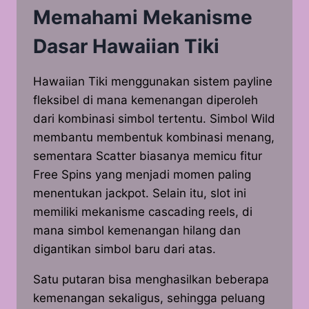
Memahami Mekanisme
Dasar Hawaiian Tiki
Hawaiian Tiki menggunakan sistem payline
fleksibel di mana kemenangan diperoleh
dari kombinasi simbol tertentu. Simbol Wild
membantu membentuk kombinasi menang,
sementara Scatter biasanya memicu fitur
Free Spins yang menjadi momen paling
menentukan jackpot. Selain itu, slot ini
memiliki mekanisme cascading reels, di
mana simbol kemenangan hilang dan
digantikan simbol baru dari atas.
Satu putaran bisa menghasilkan beberapa
kemenangan sekaligus, sehingga peluang