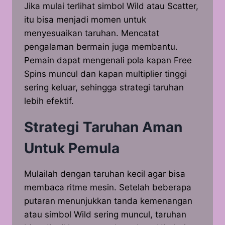
Jika mulai terlihat simbol Wild atau Scatter,
itu bisa menjadi momen untuk
menyesuaikan taruhan. Mencatat
pengalaman bermain juga membantu.
Pemain dapat mengenali pola kapan Free
Spins muncul dan kapan multiplier tinggi
sering keluar, sehingga strategi taruhan
lebih efektif.
Strategi Taruhan Aman
Untuk Pemula
Mulailah dengan taruhan kecil agar bisa
membaca ritme mesin. Setelah beberapa
putaran menunjukkan tanda kemenangan
atau simbol Wild sering muncul, taruhan