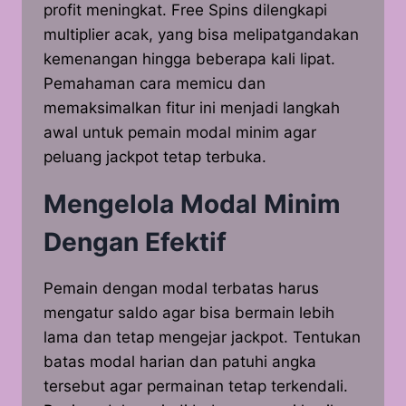
profit meningkat. Free Spins dilengkapi
multiplier acak, yang bisa melipatgandakan
kemenangan hingga beberapa kali lipat.
Pemahaman cara memicu dan
memaksimalkan fitur ini menjadi langkah
awal untuk pemain modal minim agar
peluang jackpot tetap terbuka.
Mengelola Modal Minim
Dengan Efektif
Pemain dengan modal terbatas harus
mengatur saldo agar bisa bermain lebih
lama dan tetap mengejar jackpot. Tentukan
batas modal harian dan patuhi angka
tersebut agar permainan tetap terkendali.