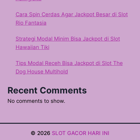
Cara Spin Cerdas Agar Jackpot Besar di Slot
Rio Fantasia
Strategi Modal Minim Bisa Jackpot di Slot
Hawaiian Tiki
Tips Modal Receh Bisa Jackpot di Slot The
Dog House Multihold
Recent Comments
No comments to show.
© 2026
SLOT GACOR HARI INI