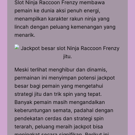
Slot Ninja Raccoon Frenzy membawa
pemain ke dunia aksi penuh energi,
menampilkan karakter rakun ninja yang
lincah dengan peluang kemenangan yang
menarik.
Meski terlihat menghibur dan dinamis,
permainan ini menyimpan potensi jackpot
besar bagi pemain yang mengetahui
strategi jitu dan trik spin yang tepat.
Banyak pemain masih mengandalkan
keberuntungan semata, padahal dengan
pendekatan cerdas dan strategi spin
terarah, peluang meraih jackpot bisa
meningkat secara signifikan. Berikut ini