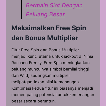
Bermain Slot Dengan
Peluang Besar
Maksimalkan Free Spin
dan Bonus Multiplier
Fitur Free Spin dan Bonus Multiplier
menjadi kunci utama untuk jackpot di Ninja
Raccoon Frenzy. Free Spin meningkatkan
peluang munculnya simbol bernilai tinggi
dan Wild, sedangkan multiplier
melipatgandakan nilai kemenangan.
Kombinasi kedua fitur ini biasanya menjadi
momen paling potensial untuk kemenangan
besar secara beruntun.