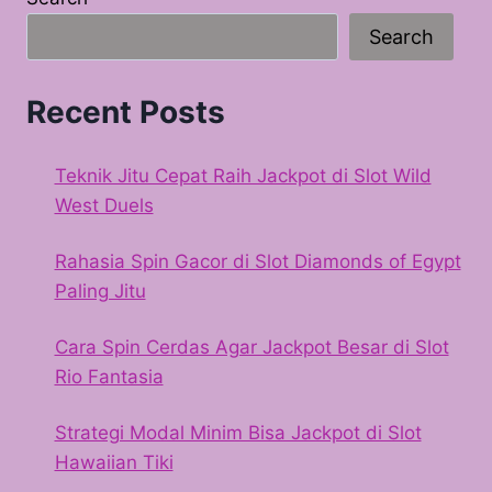
Search
Recent Posts
Teknik Jitu Cepat Raih Jackpot di Slot Wild
West Duels
Rahasia Spin Gacor di Slot Diamonds of Egypt
Paling Jitu
Cara Spin Cerdas Agar Jackpot Besar di Slot
Rio Fantasia
Strategi Modal Minim Bisa Jackpot di Slot
Hawaiian Tiki