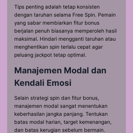
Tips penting adalah tetap konsisten
dengan taruhan selama Free Spin. Pemain
yang sabar membiarkan fitur bonus
berjalan penuh biasanya memperoleh hasil
maksimal. Hindari mengganti taruhan atau
menghentikan spin terlalu cepat agar
peluang jackpot tetap optimal.
Manajemen Modal dan
Kendali Emosi
Selain strategi spin dan fitur bonus,
manajemen modal sangat menentukan
keberhasilan jangka panjang. Tentukan
batas modal harian, target kemenangan,
dan batas kerugian sebelum bermain.