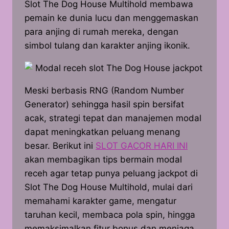
Slot The Dog House Multihold membawa
pemain ke dunia lucu dan menggemaskan
para anjing di rumah mereka, dengan
simbol tulang dan karakter anjing ikonik.
Meski berbasis RNG (Random Number
Generator) sehingga hasil spin bersifat
acak, strategi tepat dan manajemen modal
dapat meningkatkan peluang menang
besar. Berikut ini
SLOT GACOR HARI INI
akan membagikan tips bermain modal
receh agar tetap punya peluang jackpot di
Slot The Dog House Multihold, mulai dari
memahami karakter game, mengatur
taruhan kecil, membaca pola spin, hingga
memaksimalkan fitur bonus dan menjaga