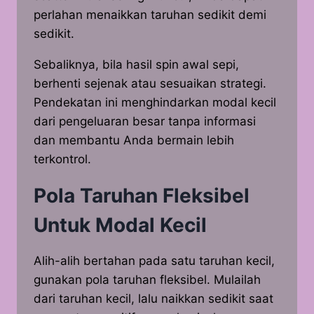
perlahan menaikkan taruhan sedikit demi
sedikit.
Sebaliknya, bila hasil spin awal sepi,
berhenti sejenak atau sesuaikan strategi.
Pendekatan ini menghindarkan modal kecil
dari pengeluaran besar tanpa informasi
dan membantu Anda bermain lebih
terkontrol.
Pola Taruhan Fleksibel
Untuk Modal Kecil
Alih-alih bertahan pada satu taruhan kecil,
gunakan pola taruhan fleksibel. Mulailah
dari taruhan kecil, lalu naikkan sedikit saat