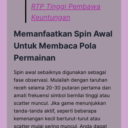
RTP Tinggi Pembawa
Keuntungan
Memanfaatkan Spin Awal
Untuk Membaca Pola
Permainan
Spin awal sebaiknya digunakan sebagai
fase observasi. Mulailah dengan taruhan
receh selama 20-30 putaran pertama dan
amati frekuensi simbol bernilai tinggi atau
scatter muncul. Jika game menunjukkan
tanda-tanda aktif, seperti beberapa
kemenangan kecil berturut-turut atau
scatter mulai sering muncul, Anda dapat