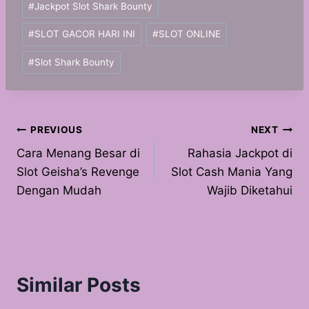
#
Jackpot Slot Shark Bounty
Tags:
#
SLOT GACOR HARI INI
#
SLOT ONLINE
#
Slot Shark Bounty
Post
PREVIOUS
NEXT
Cara Menang Besar di
Rahasia Jackpot di
navigation
Slot Geisha’s Revenge
Slot Cash Mania Yang
Dengan Mudah
Wajib Diketahui
Similar Posts