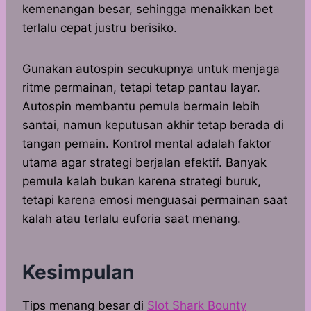
kemenangan besar, sehingga menaikkan bet
terlalu cepat justru berisiko.
Gunakan autospin secukupnya untuk menjaga
ritme permainan, tetapi tetap pantau layar.
Autospin membantu pemula bermain lebih
santai, namun keputusan akhir tetap berada di
tangan pemain. Kontrol mental adalah faktor
utama agar strategi berjalan efektif. Banyak
pemula kalah bukan karena strategi buruk,
tetapi karena emosi menguasai permainan saat
kalah atau terlalu euforia saat menang.
Kesimpulan
Tips menang besar di
Slot Shark Bounty