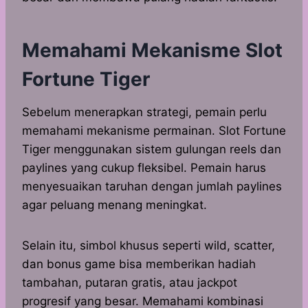
Memahami Mekanisme Slot
Fortune Tiger
Sebelum menerapkan strategi, pemain perlu
memahami mekanisme permainan. Slot Fortune
Tiger menggunakan sistem gulungan reels dan
paylines yang cukup fleksibel. Pemain harus
menyesuaikan taruhan dengan jumlah paylines
agar peluang menang meningkat.
Selain itu, simbol khusus seperti wild, scatter,
dan bonus game bisa memberikan hadiah
tambahan, putaran gratis, atau jackpot
progresif yang besar. Memahami kombinasi