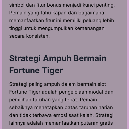
simbol dan fitur bonus menjadi kunci penting.
Pemain yang tahu kapan dan bagaimana
memanfaatkan fitur ini memiliki peluang lebih
tinggi untuk mengumpulkan kemenangan
secara konsisten.
Strategi Ampuh Bermain
Fortune Tiger
Strategi paling ampuh dalam bermain slot
Fortune Tiger adalah pengelolaan modal dan
pemilihan taruhan yang tepat. Pemain
sebaiknya menetapkan batas taruhan harian
dan tidak terbawa emosi saat kalah. Strategi
lainnya adalah memanfaatkan putaran gratis