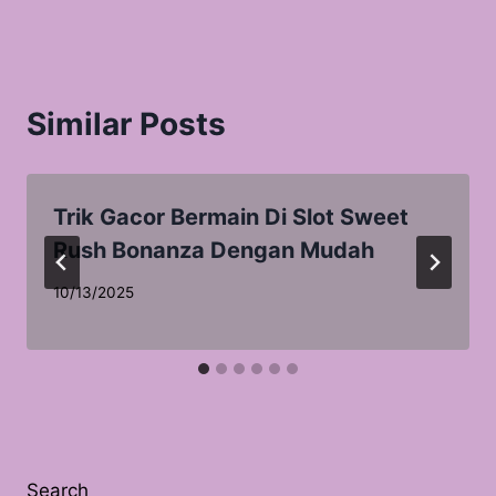
Similar Posts
Trik Gacor Bermain Di Slot Sweet
Rush Bonanza Dengan Mudah
10/13/2025
Search