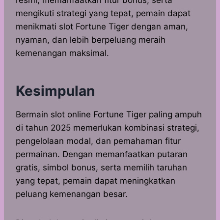
resmi, memanfaatkan fitur bonus, serta
mengikuti strategi yang tepat, pemain dapat
menikmati slot Fortune Tiger dengan aman,
nyaman, dan lebih berpeluang meraih
kemenangan maksimal.
Kesimpulan
Bermain slot online Fortune Tiger paling ampuh
di tahun 2025 memerlukan kombinasi strategi,
pengelolaan modal, dan pemahaman fitur
permainan. Dengan memanfaatkan putaran
gratis, simbol bonus, serta memilih taruhan
yang tepat, pemain dapat meningkatkan
peluang kemenangan besar.