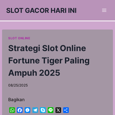
Skip
SLOT GACOR HARI INI
to
content
SLOT ONLINE
Strategi Slot Online
Fortune Tiger Paling
Ampuh 2025
08/25/2025
Bagikan
W
F
M
T
S
L
X
S