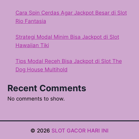
Cara Spin Cerdas Agar Jackpot Besar di Slot
Rio Fantasia
Strategi Modal Minim Bisa Jackpot di Slot
Hawaiian Tiki
Tips Modal Receh Bisa Jackpot di Slot The
Dog House Multihold
Recent Comments
No comments to show.
© 2026
SLOT GACOR HARI INI