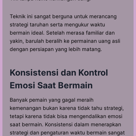
Teknik ini sangat berguna untuk merancang
strategi taruhan serta mengukur waktu
bermain ideal. Setelah merasa familiar dan
yakin, barulah beralih ke permainan uang asli
dengan persiapan yang lebih matang.
Konsistensi dan Kontrol
Emosi Saat Bermain
Banyak pemain yang gagal meraih
kemenangan bukan karena tidak tahu strategi,
tetapi karena tidak bisa mengendalikan emosi
saat bermain. Konsistensi dalam menerapkan
strategi dan pengaturan waktu bermain sangat