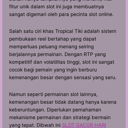
fitur unik dalam slot ini juga membuatnya
sangat digemari oleh para pecinta slot online.
Salah satu ciri khas Tropical Tiki adalah sistem
pembukaan reel bertahap yang dapat
memperluas peluang menang seiring
berjalannya permainan. Dengan RTP yang
kompetitif dan volatilitas tinggi, slot ini sangat
cocok bagi pemain yang ingin berburu
kemenangan besar dengan sensasi yang seru.
Namun seperti permainan slot lainnya,
kemenangan besar tidak datang hanya karena
keberuntungan. Diperlukan pemahaman
mekanisme permainan dan strategi bermain
yang tepat. Dibwah ini
SLOT GACOR HARI